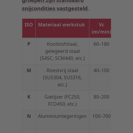
snijcondities vastgesteld
.
ISO
Materiaal werkstuk
Vc
fz φ12
(m/min)
(mm/z)
P
Koolstofstaal,
60–180
0,08–
gelegeerd staal
0,13
(S45C, SCM440, etc.)
M
Roestvrij staal
40–100
0,08–
(SUS304, SUS316,
0,13
etc.)
K
Gietijzer (FC250,
80–200
0,08–
FCD450, etc.)
0,13
N
Aluminiumlegeringen
100–700
0,08–
0,13