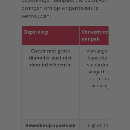
dwingen om op vingerfrezen te
vertrouwen.
Beperking
Conventionele
aanpak
Cutter met grote
Vervangen door
diameter past niet
kopse kant van
door interferentie
volhardmetalen
vingerfrees →
cutter marks
verschijnen
Bewerkingsoppervlak
Blijf de te grote