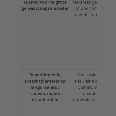
te smal voor te grote
vlakfrees gebruiken,
gereedschapsdiameter
of doe concessies
met de kopse kant
Beperkingen in
Concessies doen
schachtdiameter op
met kleine diameter
langdraaiers /
volhardmetaal,
conventionele
onstabiele
draaibanken
oppervlaktekwaliteit