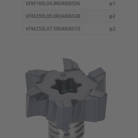
VFM160L04.8R04I06S06
φ16
VFM200L06.0R04I06S08
φ20
VFM250L07.5R04I06S10
φ25