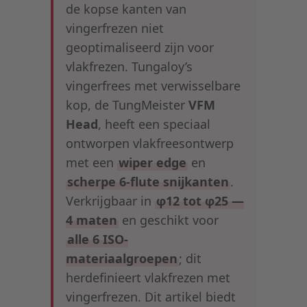
de kopse kanten van
vingerfrezen niet
geoptimaliseerd zijn voor
vlakfrezen. Tungaloy’s
vingerfrees met verwisselbare
kop, de TungMeister
VFM
Head
, heeft een speciaal
ontworpen vlakfreesontwerp
met een
wiper edge
en
scherpe 6-flute snijkanten
.
Verkrijgbaar in
φ12 tot φ25 —
4 maten
en geschikt voor
alle 6 ISO-
materiaalgroepen
; dit
herdefinieert vlakfrezen met
vingerfrezen. Dit artikel biedt