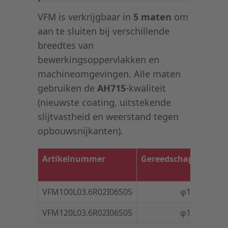
VFM is verkrijgbaar in
5 maten
om
aan te sluiten bij verschillende
breedtes van
bewerkingsoppervlakken en
machineomgevingen. Alle maten
gebruiken de
AH715
-kwaliteit
(nieuwste coating, uitstekende
slijtvastheid en weerstand tegen
opbouwsnijkanten).
Artikelnummer
Gereedschapsdiamet
VFM100L03.6R02I06S05
φ10
VFM120L03.6R02I06S05
φ12