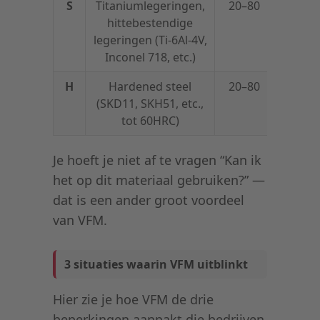
S
Titaniumlegeringen,
20–80
0,08–
hittebestendige
0,13
legeringen (Ti-6Al-4V,
Inconel 718, etc.)
H
Hardened steel
20–80
0,08–
(SKD11, SKH51, etc.,
0,13
tot 60HRC)
Je hoeft je niet af te vragen “Kan ik
het op dit materiaal gebruiken?” —
dat is een ander groot voordeel
van VFM.
3 situaties waarin VFM uitblinkt
Hier zie je hoe VFM de drie
beperkingen aanpakt die bedrijven