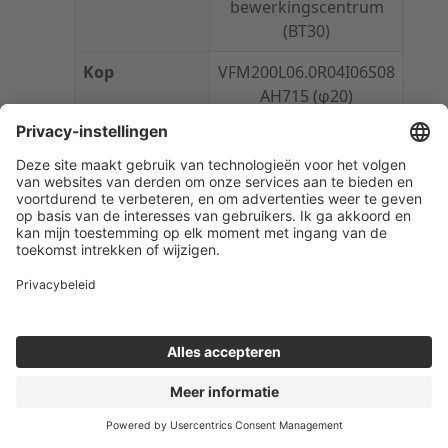
bewerkingscentrum
(BT30)
Kop
VFM200L06.0R04I06S08
AH715 (φ20)
Snijcondities
Vc=100 m/min, fz=0,05
mm/z, ap=1 mm, ae=12
mm
Uitsteeklengte
30 mm (nat)
Onder deze testomstandigheden
registreerde VFM een
oppervlakteruwheid Ra die zowel
volhardmetalen vingerfrezen
van concurrenten als producten
met wiper edge van