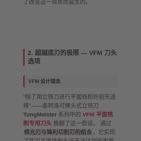
了改变这一现状而诞生的。
2. 超越底刃的极限 — VFM 刀头
选项
VFM 设计理念
“除了用立铣刀进行平面铣削外别无选
择”——泰珂洛可换头式立铣刀
TungMeister
系列中的
VFM 平面铣
削专用刀头
推翻了这一假设。 通过
修光刃与锋利切削刃的结合
，它实现