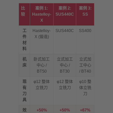
比
案例 1:
案例 2:
案例 3:
较
Hastelloy-
SUS440C
SS
X
工
Hastelloy-
SUS440C
SS400
件
X (锻造)
材
料
机
卧式加工
立式加工
立式加
床
中心 /
中心 /
工中心
BT50
BT30
/ BT40
现
φ12 整体
φ12 整体
φ10 整
有
立铣刀
立铣刀
体立铣
刀
刀
具
效
+50%
+50%
+67%