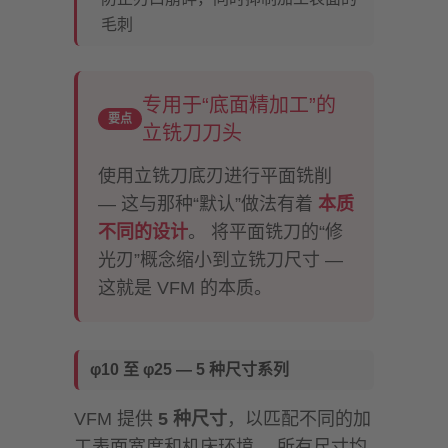
毛刺
专用于“底面精加工”的
要点
立铣刀刀头
使用立铣刀底刃进行平面铣削
— 这与那种“默认”做法有着
本质
不同的设计
。 将平面铣刀的“修
光刃”概念缩小到立铣刀尺寸 —
这就是 VFM 的本质。
φ10 至 φ25 — 5 种尺寸系列
VFM 提供
5 种尺寸
，以匹配不同的加
工表面宽度和机床环境。 所有尺寸均