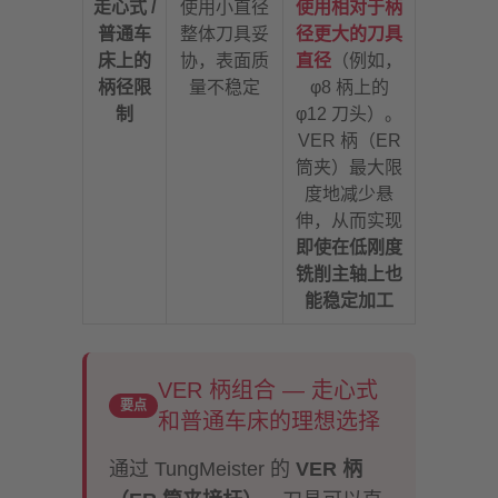
走心式 /
使用小直径
使用相对于柄
普通车
整体刀具妥
径更大的刀具
床上的
协，表面质
直径
（例如，
柄径限
量不稳定
φ8 柄上的
制
φ12 刀头）。
VER 柄（ER
筒夹）最大限
度地减少悬
伸，从而实现
即使在低刚度
铣削主轴上也
能稳定加工
VER 柄组合 — 走心式
要点
和普通车床的理想选择
通过 TungMeister 的
VER 柄