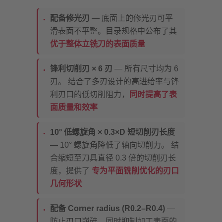
配备修光刃
— 底面上的修光刃可平
滑表面不平整。目录规格中公布了其
优于整体立铣刀的表面质量
锋利切削刃 × 6 刃
— 所有尺寸均为 6
刃。 结合了多刃设计的高进给率与锋
利刃口的低切削阻力，
同时提高了表
面质量和效率
10° 低螺旋角 × 0.3×D 短切削刃长度
— 10° 螺旋角降低了轴向切削力。 结
合缩短至刀具直径 0.3 倍的切削刃长
度，提供了
专为平面铣削优化的刃口
几何形状
配备 Corner radius (R0.2–R0.4)
—
防止刃口崩碎，同时抑制加工表面的