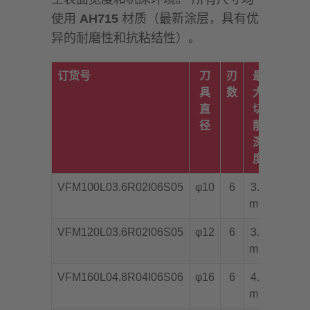
使用
AH715
材质（最新涂层，具有优
异的耐磨性和抗粘结性）。
订货号
刀
刃
最
圆角
具
数
大
R
直
切
径
削
深
度
VFM100L03.6R02I06S05
φ10
6
3.6
R0.2
mm
VFM120L03.6R02I06S05
φ12
6
3.6
R0.2
mm
VFM160L04.8R04I06S06
φ16
6
4.8
R0.4
mm