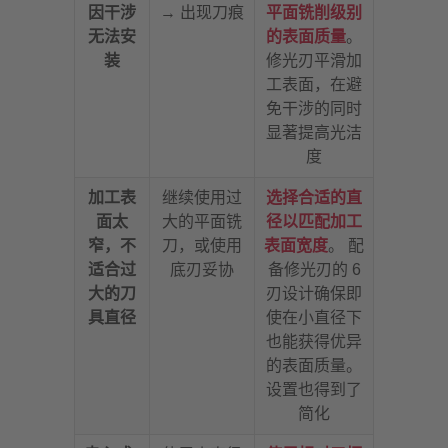
因干涉
→ 出现刀痕
平面铣削级别
无法安
的表面质量
。
装
修光刃平滑加
工表面，在避
免干涉的同时
显著提高光洁
度
加工表
继续使用过
选择合适的直
面太
大的平面铣
径以匹配加工
窄，不
刀，或使用
表面宽度
。 配
适合过
底刃妥协
备修光刃的 6
大的刀
刃设计确保即
具直径
使在小直径下
也能获得优异
的表面质量。
设置也得到了
简化