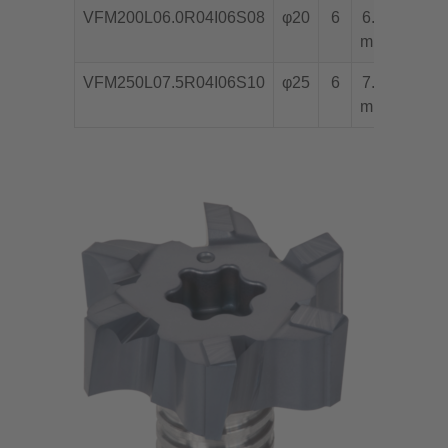
VFM200L06.0R04I06S08
φ20
6
6.0
R0.4
mm
VFM250L07.5R04I06S10
φ25
6
7.5
R0.4
mm