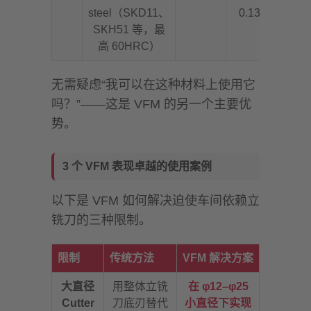
steel（SKD11、
0.13
SKH51 等，最
高 60HRC）
无需疑虑“我可以在这种材料上使用它
吗？”——这是 VFM 的另一个主要优
势。
3 个 VFM 表现卓越的使用案例
以下是 VFM 如何解决迫使车间依赖立
铣刀的三种限制。
限制
传统方法
VFM 解决方案
大直径
用整体立铣
在 φ12–φ25
Cutter
刀底刃替代
小直径下实现