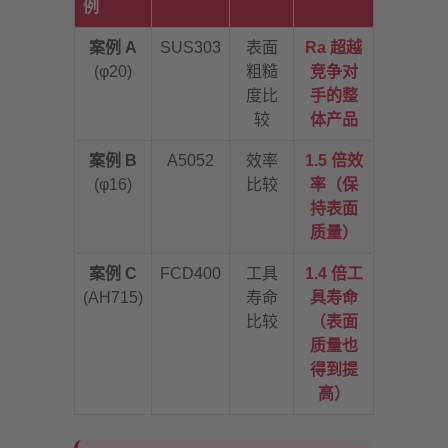
例
案例 A
SUS303
表面
Ra 超越
(φ20)
粗糙
竞争对
度比
手的整
较
体产品
案例 B
A5052
效率
1.5 倍效
(φ16)
比较
率（保
持表面
质量）
案例 C
FCD400
工具
1.4 倍工
(AH715)
寿命
具寿命
比较
（表面
质量也
得到提
高）