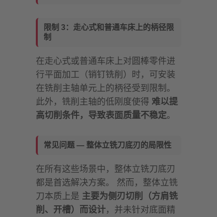
限制 3：走心式和普通车床上的柄径限
制
在走心式或普通车床上对圆棒零件进
行平面加工（销钉铣削）时，可安装
在铣削主轴单元上的柄径受到限制。
此外，铣削主轴的低刚度使得
难以提
高切削条件，导致表面质量不稳定
。
常见问题 — 整体立铣刀底刃的局限性
在所有这些场景中，整体立铣刀底刃
都是首选解决方案。 然而，整体立铣
刀本质上是
主要为侧刃切削（方肩铣
削、开槽）而设计
，并未针对底面精