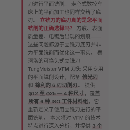
刀进行平面铣削。 走心式数控车
床上的平面加工也同样交给了底
刃。
立铣刀的底刃真的是您平面
铣削的正确选择吗？
刀痕、表面
质量差、电镀后出现的划痕——
这些问题都源于立铣刀底刃并非
为平面铣削而优化这一事实。 泰
珂洛的可换头式立铣刀
TungMeister
VFM 刀头
采用专用
的平面铣削设计，配备
修光刃
和
锋利的 6 刃切削刃
。 提供
φ12 至 φ25 — 4 种尺寸
，覆盖
所有 6 种 ISO 工件材料组
，它
重新定义了使用立铣刀进行的平
面铣削。 本文将对 VFM 的技术
特点进行深入分析，并提供
3 个