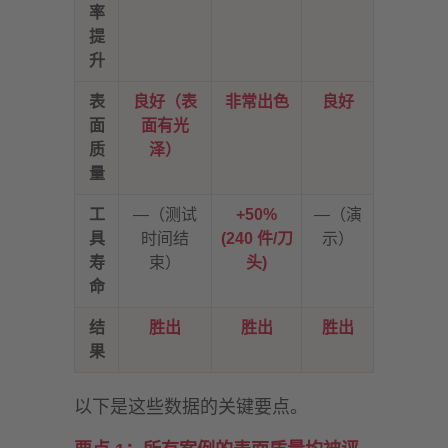
率
提
升
表
良好（表
非常出色
良好
面
面有光
质
泽）
量
工
—（测试
+50%
—（演
具
时间结
(240 件/刀
示）
寿
束）
头)
命
结
胜出
胜出
胜出
果
以下是这些数据的关键要点。