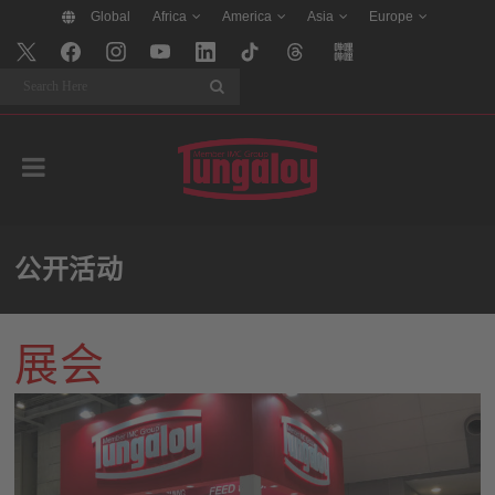
Global
Africa
America
Asia
Europe
Search
公开活动
展会