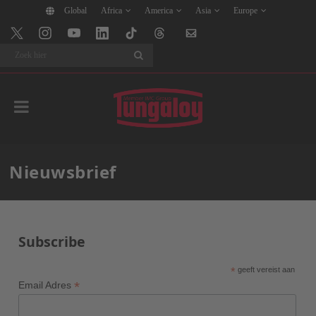
Global
Africa
America
Asia
Europe
Search
Nieuwsbrief
Subscribe
*
geeft vereist aan
*
Email Adres