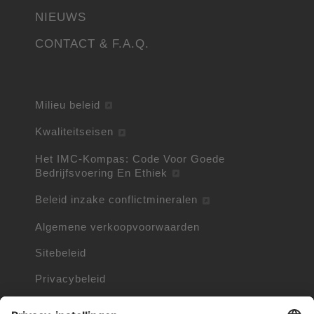
NIEUWS
CONTACT & F.A.Q.
Milieu beleid
Kwaliteitseisen
Het IMC-Kompas: Code Voor Goede
Bedrijfsvoering En Ethiek
Beleid inzake conflictmineralen
Algemene verkoopvoorwaarden
Sitebeleid
Privacybeleid
Cookie beleid