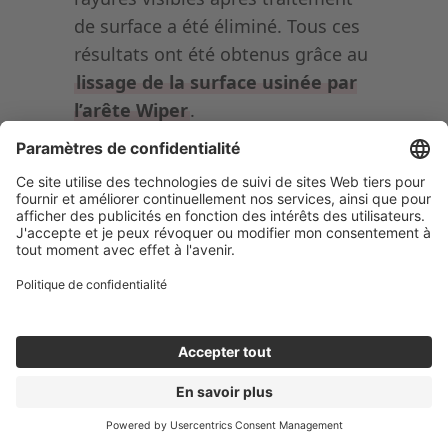
de surface a été éliminé. Tous ces
résultats ont été obtenus grâce au
lissage de la surface usinée par
l’arête Wiper
.
Point 2 : amélioration de
productivité de 50 à 67 % — pas
seulement une meilleure
surface, mais aussi un gain de
production
VFM améliore non seulement la
qualité de surface, mais surpasse
également les outils existants en
vitesse d’avance et en débit
copeaux. La capacité grande-
avance des 6 arêtes de coupe,