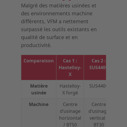
Malgré des matières usinées et
des environnements machine
différents, VFM a nettement
surpassé les outils existants en
qualité de surface et en
productivité.
Comparaison
Cas 1 :
Cas 2 :
Ca
Hastelloy-
SUS440C
X
Matière
Hastelloy-
SUS440C
usinée
X forgé
Machine
Centre
Centre
d’usinage
d’usinage
d’
horizontal
vertical /
vert
/ BT50
BT30