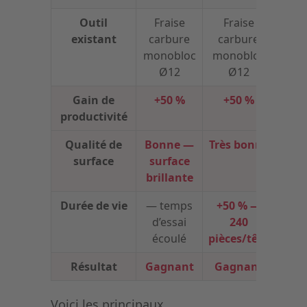
Outil
Fraise
Fraise
Frai
existant
carbure
carbure
mono
monobloc
monobloc
Ø12
Ø12
Gain de
+50 %
+50 %
productivité
Qualité de
Bonne —
Très bonne
surface
surface
brillante
Durée de vie
— temps
+50 % —
d’essai
240
démo
écoulé
pièces/tête
Résultat
Gagnant
Gagnant
G
Voici les principaux