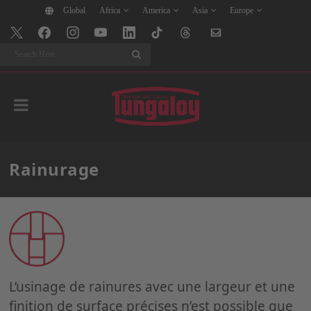
Global
Africa
America
Asia
Europe
Search
Rainurage
L’usinage de rainures avec une largeur et une
finition de surface précises n’est possible que