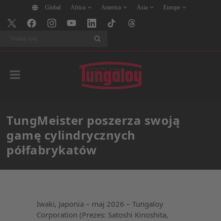
Global
Africa
America
Asia
Europe
Szukaj
TungMeister poszerza swoją
gamę cylindrycznych
półfabrykatów
Iwaki, Japonia – maj 2026 – Tungaloy
Corporation (Prezes: Satoshi Kinoshita,