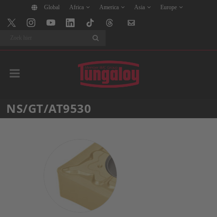
Global
Africa
America
Asia
Europe
Search
NS/GT/AT9530