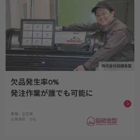
株式会社協越金型
欠品発生率0%
発注作業が誰でも可能に
業種：金型業
従業員数：13名