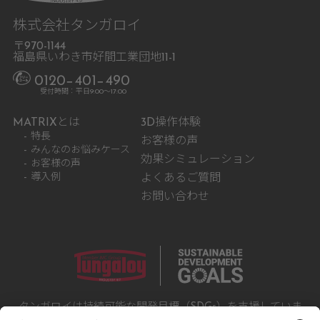
株式会社タンガロイ
〒970-1144
福島県いわき市好間工業団地11-1
0120−401−490
受付時間：平日9:00〜17:00
MATRIXとは
3D操作体験
特長
お客様の声
みんなのお悩みケース
効果シミュレーション
お客様の声
導入例
よくあるご質問
お問い合わせ
タンガロイは持続可能な開発目標（SDGs）を支援していま