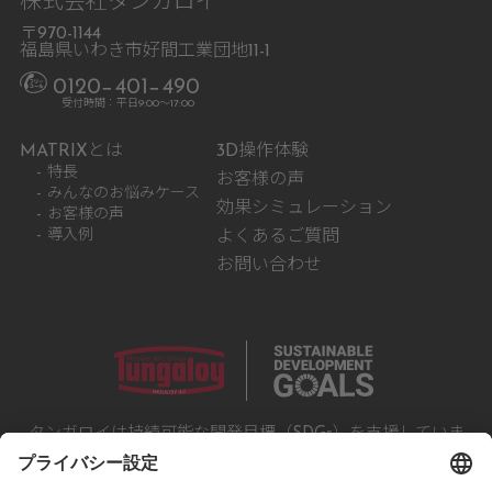
株式会社タンガロイ
〒970-1144
福島県いわき市好間工業団地11-1
0120−401−490
受付時間：平日9:00〜17:00
MATRIXとは
3D操作体験
特長
お客様の声
みんなのお悩みケース
効果シミュレーション
お客様の声
導入例
よくあるご質問
お問い合わせ
タンガロイは持続可能な開発目標（SDGs）を支援していま
す。