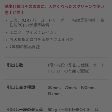
基本仕様はそのままに、大きくなったスクリーンで使い
勝手が向上
二次元(QR) バーコードリーダー、指紋認証機能、高
性能PC(i5)が標準装備
モニターサイズ：24インチ
お客様指定ロゴを両側面に印刷可能
2年間の部品保証
引出し数
1段～12段（引出し仕様、オート
ロッカーの有無で変動）
引出し高さ種類
50mm
75mm
100mm
125mm
引出し一段の最大荷
50kg（一部JUMBO引出しは