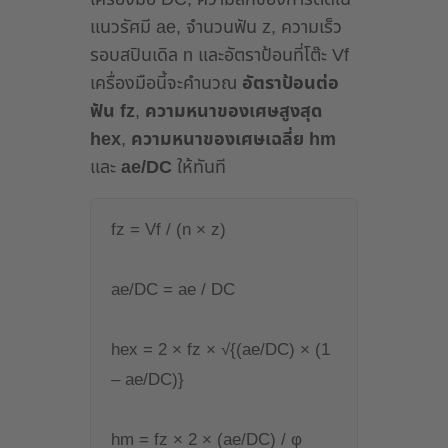
แนวรัศมี ae, จำนวนฟัน z, ความเร็ว
รอบสปินเดิล n และอัตราป้อนที่โต๊ะ Vf
เครื่องมือนี้จะคำนวณ
อัตราป้อนต่อ
ฟัน fz
,
ความหนาของเศษสูงสุด
hex
,
ความหนาของเศษเฉลี่ย hm
และ
ae/DC
ให้ทันที
fz = Vf / (n × z)
ae/DC = ae / DC
hex = 2 × fz × √{(ae/DC) × (1
– ae/DC)}
hm = fz × 2 × (ae/DC) / φ