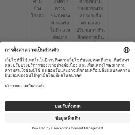
ด้าน
โก่งตัว /
ความขนาน
ข้าง
ความ
ของตัวรองรับ
โก่งตัว
ขนานของ
ลดระยะยื่น
ตัวรองรับ
ตรวจสอบ
ไม่ดี / แรง
ปริมาณการกิน
ตัดมาก
ลึกต่อการเดิน
เกินไป
หนึ่งครั้ง
คมตัด
เศษอุดตัน
ปรับปรุงการ
บิ่น
/ แรง
คายเศษ ลด
หรือ
กระแทก
อัตราป้อนเมื่อ
สึกหรอ
เมื่อเข้า
เข้าตัด ลดค่า
ก่อน
ตัด /
ความแกว่ง
เวลา
ภาระไม่
ตรวจสอบ
อันควร
สม่ำเสมอ
จำนวนฟัน
รอย
ความเร็ว
ลดความเร็ว
ไหม้
ตัดสูงเกิน
รอบสปินเดิล
หรือ
ไป / การ
ก่อน จากนั้นจึง