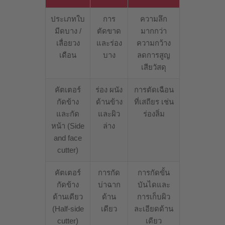
ประเภทใบ
การ
ความลึก
มีดบาง /
ตัดขาด
มากกว่า
เลื่อยวง
และร่อง
ความกว้าง
เดือน
บาง
ลดการสูญ
เสียวัสดุ
คัตเตอร์
ร่อง ผนัง
การตัดเฉือน
กัดข้าง
ด้านข้าง
ที่เสถียร เช่น
และกัด
และผิว
ร่องลิ่ม
หน้า (Side
ล่าง
and face
cutter)
คัตเตอร์
การกัด
การกัดขั้น
กัดข้าง
บ่าฉาก
บันไดและ
ด้านเดียว
ด้าน
การเก็บผิว
(Half-side
เดียว
ละเอียดด้าน
cutter)
เดียว