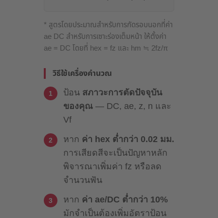
* สูตรโดยประมาณสำหรับการกัดรอบนอกที่ค่า
ae DC สำหรับการเซาะร่องเต็มหน้า ให้ตั้งค่า
ae = DC โดยที่ hex = fz และ hm ≒ 2fz/π
วิธีใช้เครื่องคำนวณ
ป้อน
สภาวะการตัดปัจจุบัน
ของคุณ
— DC, ae, z, n และ
Vf
หาก
ค่า hex ต่ำกว่า 0.02 มม.
การเสียดสีจะเป็นปัญหาหลัก
พิจารณาเพิ่มค่า fz หรือลด
จำนวนฟัน
หาก
ค่า ae/DC ต่ำกว่า 10%
มักจำเป็นต้องเพิ่มอัตราป้อน