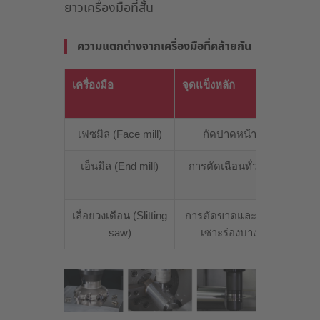
ยาวเครื่องมือที่สั้น
ความแตกต่างจากเครื่องมือที่คล้ายกัน
เครื่องมือ
จุดแข็งหลัก
ความแ
ร่อง
เฟซมิล (Face mill)
กัดปาดหน้า
ไม่เห
เอ็นมิล (End mill)
การตัดเฉือนทั่วไป
ในร่
ก
เลื่อยวงเดือน (Slitting
การตัดขาดและการ
เป็นค
saw)
เซาะร่องบาง