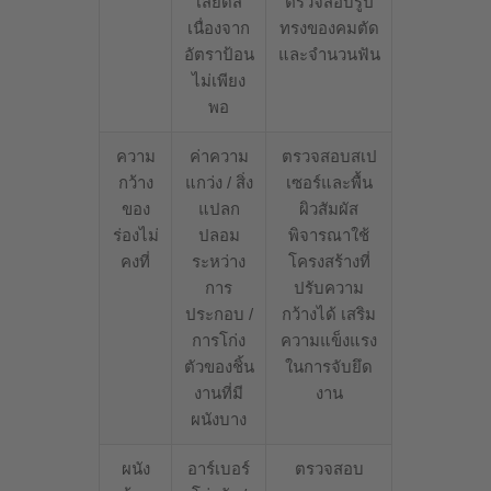
เสียดสี
ตรวจสอบรูป
เนื่องจาก
ทรงของคมตัด
อัตราป้อน
และจำนวนฟัน
ไม่เพียง
พอ
ความ
ค่าความ
ตรวจสอบสเป
กว้าง
แกว่ง / สิ่ง
เซอร์และพื้น
ของ
แปลก
ผิวสัมผัส
ร่องไม่
ปลอม
พิจารณาใช้
คงที่
ระหว่าง
โครงสร้างที่
การ
ปรับความ
ประกอบ /
กว้างได้ เสริม
การโก่ง
ความแข็งแรง
ตัวของชิ้น
ในการจับยึด
งานที่มี
งาน
ผนังบาง
ผนัง
อาร์เบอร์
ตรวจสอบ