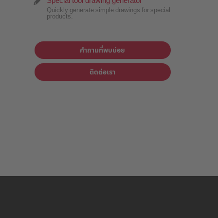
Special tool drawing generator
Quickly generate simple drawings for special
products.
คำถามที่พบบ่อย
ติดต่อเรา