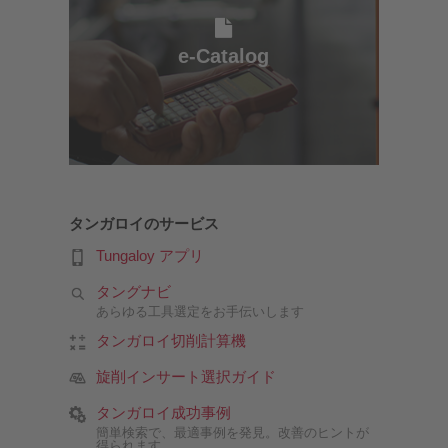
e-Catalog
e-Catalog
タンガロイのサービス
Tungaloy アプリ
タングナビ
あらゆる工具選定をお手伝いします
タンガロイ切削計算機
旋削インサート選択ガイド
タンガロイ成功事例
簡単検索で、最適事例を発見。改善のヒントが
得られます