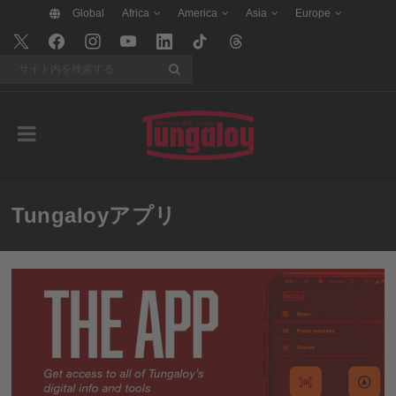
Global
Africa
America
Asia
Europe
検索
Tungaloyアプリ