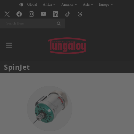
Global
Africa
America
Asia
Europe
Search
SpinJet