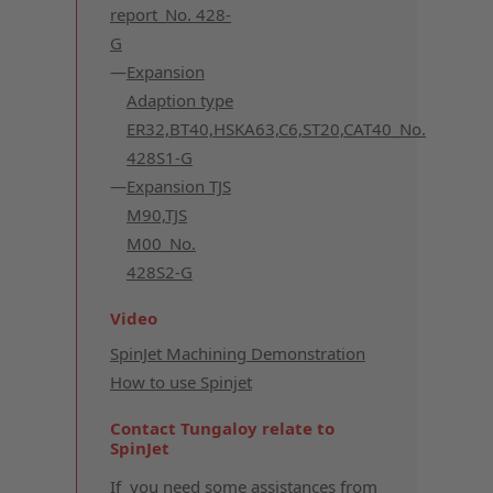
report_No. 428-
G
Expansion
Adaption type
ER32,BT40,HSKA63,C6,ST20,CAT40_No.
428S1-G
Expansion TJS
M90,TJS
M00_No.
428S2-G
Video
SpinJet Machining Demonstration
How to use Spinjet
Contact Tungaloy relate to
SpinJet
If you need some assistances from