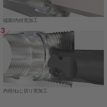
端面/内径荒加工
内径/ねじ切り荒加工