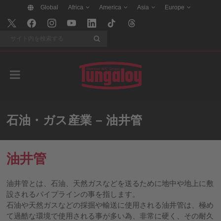
Global
Africa
America
Asia
Europe
検索
石油・ガス産業 – 油井管
油井管
油井管とは、石油、天然ガスなどを送るために地中や地上に敷
設されるパイプラインの事を指します。
石油や天然ガスなどの採掘や輸送に使用される油井管は、極め
て過酷な環境で使用される事が多い為、非常に硬く、その耐久