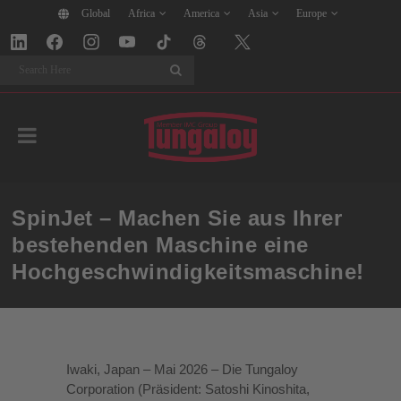
Global
Africa
America
Asia
Europe
Search
SpinJet – Machen Sie aus Ihrer
bestehenden Maschine eine
Hochgeschwindigkeitsmaschine!
Iwaki, Japan – Mai 2026 – Die Tungaloy
Corporation (Präsident: Satoshi Kinoshita,