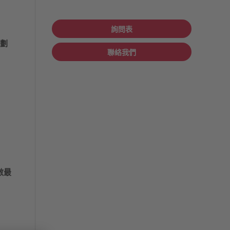
詢問表
規劃
聯絡我們
數最