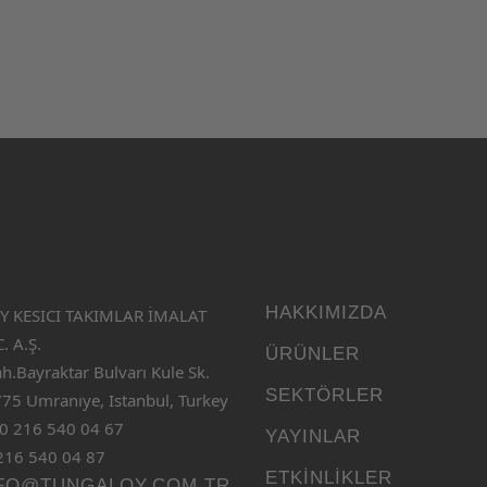
HAKKIMIZDA
 KESICI TAKIMLAR İMALAT
. A.Ş.
ÜRÜNLER
ah.Bayraktar Bulvarı Kule Sk.
SEKTÖRLER
75 Umranıye, Istanbul, Turkey
0 216 540 04 67
YAYINLAR
216 540 04 87
ETKINLIKLER
FO@TUNGALOY.COM.TR