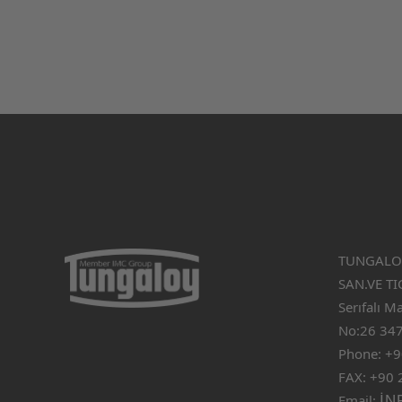
TUNGALOY
SAN.VE TIC
Serıfalı M
No:26 347
Phone: +9
FAX: +90 
Email:
IN