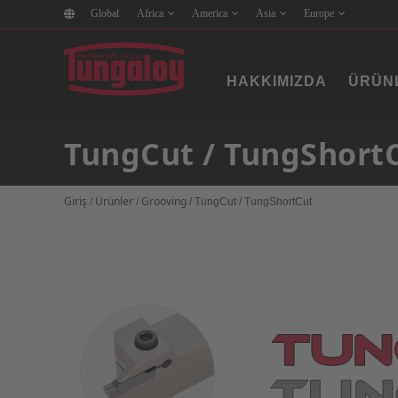
Global
Africa
America
Asia
Europe
HAKKIMIZDA
ÜRÜN
TungCut / TungShort
Giriş
Ürünler
Grooving
/
/
/
TungCut / TungShortCut