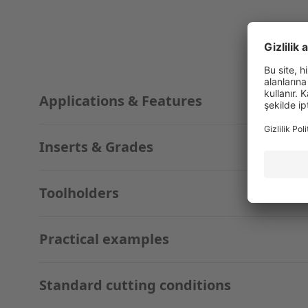
Applications & Features
Inserts & Grades
Toolholders
Practical examples
Standard cutting conditions