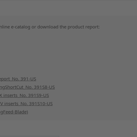
online e-catalog or download the product report:
eport_No. 391-US
ungShortCut_No. 391S8-US
X inserts_No. 391S9-US
V inserts_No. 391S10-US
gFeed-Blade)