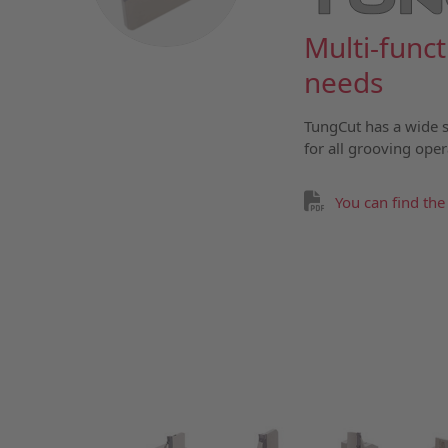
Multi-func
needs
TungCut has a wide s
for all grooving oper
You can find the