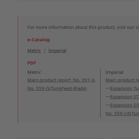
For more information about this product, visit our 
e-Catalog
Metric
|
Imperial
PDF
Metric
Imperial
Main product report_No. 391-G
Main product r
No. 559-G(TungFeed-Blade)
Expansion T
Expansion ST
Expansion DT
No. 559-US(Tun