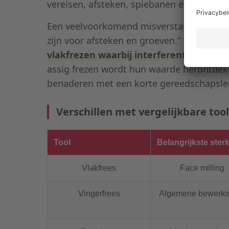
vereisen, afsteken, spiebanen en parallel
Een veelvoorkomend misverstand is dat h
zijn voor afsteken en groeven.” Bij feitelij
vlakfrezen waarbij interferentie ver
assig frezen wordt hun waarde herontdekt
benaderen met een korte gereedschapsle
Verschillen met vergelijkbare too
Tool
Belangrijkste ster
Vlakfrees
Face milling
Vingerfrees
Algemene bewerki