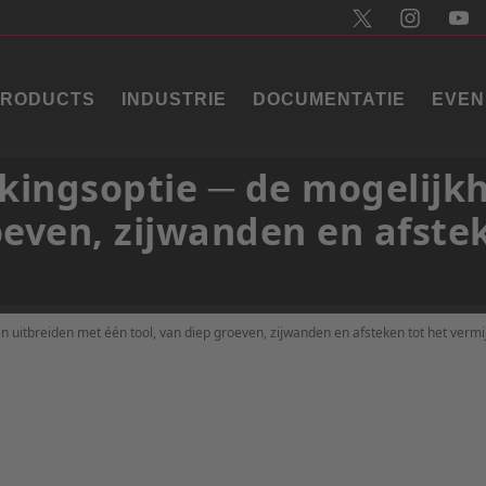
PRODUCTS
INDUSTRIE
DOCUMENTATIE
EVEN
erkingsoptie ─ de mogelij
oeven, zijwanden en afste
n uitbreiden met één tool, van diep groeven, zijwanden en afsteken tot het vermi