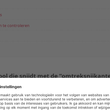
is
 te controleren
 tool die snijdt met de “omtreksnijkant
die snijkanten aan de zijkant van de
ven, kamers en vlakken
te bewerken. Ze worden
toepassingen die nauwkeurigheid van de zijwanden