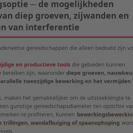
ngsoptie ─ de mogelijkheden
 van diep groeven, zijwanden en
n van interferentie
derwetse gereedschappen die alleen bedoeld zijn v
ijdige en productieve tools
die gebieden kunnen
te bereiken zijn, waaronder
diepe groeven, nauwkeu
arallelle tweezijdige bewerking en het vermijden
k, maken het gemakkelijker om de uitsteeklengte te
een gunstige gereedschapsdiameter ten opzichte va
nmerken te profiteren, kunnen
bewerkingsbewerki
trillingen, wandafbuiging of spaanophoping
wor
ssen.