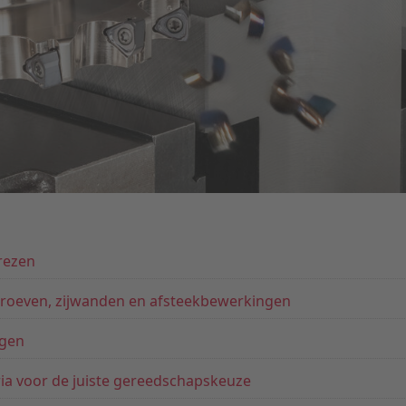
frezen
e groeven, zijwanden en afsteekbewerkingen
ngen
teria voor de juiste gereedschapskeuze