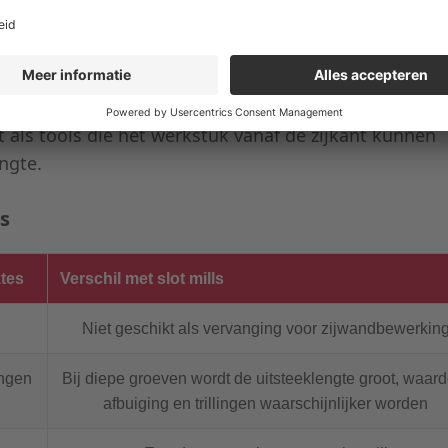
le tweezijdige bewerking.
et “ouderwetse gereedschappen zijn die alleen bedo
k frezen zijn ze ook effectief voor
schouderfrezen en
meden moet worden
. Met de groeiende adoptie van 5-
 als tools die het werkstuk vanaf de zijkant kunnen
ngte.
ls
ktes
Verschil met slot mills
Niet geschikt als vervanging voor zijwandbewerkin
ngen
Bij diepe groeven wordt de uitsteeklengte groot, waar
afbuiging en trillingen waarschijnlijker worden