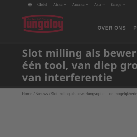
Global
Africa
America
Asia
Europe
OVER ONS
Slot milling als bew
één tool, van diep gr
van interferentie
Home
/
Nieuws
/
Slot milling als bewerkingsoptie ─ de mogelijkhede