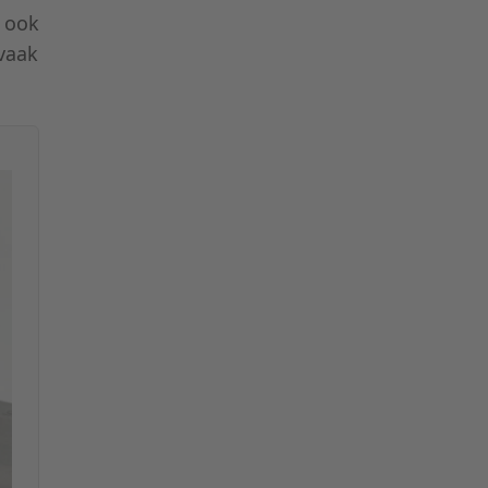
t ook
 vaak