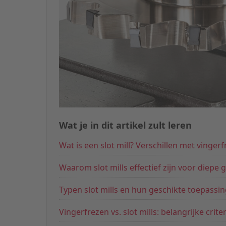
Wat je in dit artikel zult leren
Wat is een slot mill? Verschillen met vinger
Waarom slot mills effectief zijn voor diep
Typen slot mills en hun geschikte toepassi
Vingerfrezen vs. slot mills: belangrijke cri