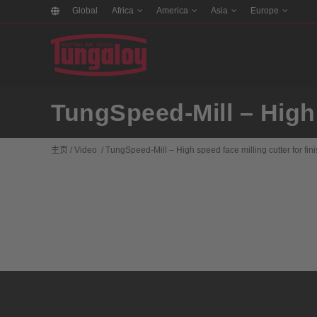
Global
Africa
America
Asia
Europe
TungSpeed-Mill – High 
主页
/
Video
/
TungSpeed-Mill – High speed face milling cutter for fi