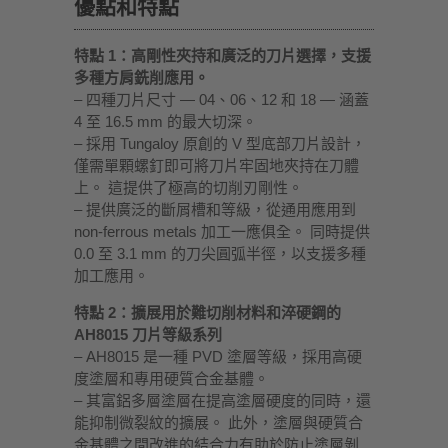
優點和特點
特點 1：高剛性夾持和廣泛的刀片選擇，支援
多種方肩銑削應用。
– 四種刀片尺寸 — 04、06、12 和 18 — 涵蓋
4 至 16.5 mm 的最大切深。
– 採用 Tungaloy 原創的 V 型底部刀片設計，
僅需單顆螺釘即可將刀片牢固地夾持在刀體
上。 這提供了極高的切削刃剛性。
– 提供廣泛的斷屑槽和等級，從通用應用到
non-ferrous metals 加工一應俱全。 同時提供
0.0 至 3.1 mm 的刀尖圓弧半徑，以支援多種
加工應用。
特點 2：擴展用於難切削材料和淬硬鋼的
AH8015 刀片等級系列
– AH8015 是一種 PVD 塗層等級，採用高硬
度塗層和專用硬質合金基體。
– 其富鋁多層塗層在提高塗層硬度的同時，還
能抑制微裂紋的擴展。 此外，塗層與硬質合
金基體之間改進的結合力有助於防止塗層剝