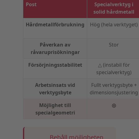
Post
Specialverktyg i
solid hårdmetall
Hårdmetallförbrukning
Hög (hela verktyget)
Påverkan av
Stor
råvaruprisökningar
Försörjningsstabilitet
△ (instabil för
specialverktyg)
Arbetsinsats vid
Fullt verktygsbyte +
verktygsbyte
dimensionsjustering
Möjlighet till
◎
specialgeometri
Behåll möjligheten