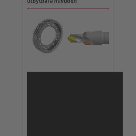
utbytbara huvuden