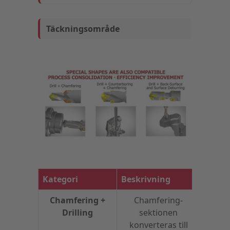
Täckningsområde
Kategori
Beskrivning
Anmär
Chamfering +
Chamfering-
Van
Drilling
sektionen
för
konverteras till