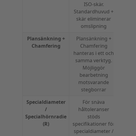
ISO-skär.
Standardhuvud +
skär eliminerar
omslipning
Plansänkning +
Plansänkning +
Chamfering
Chamfering
hanteras i ett och
samma verktyg.
Möjliggör
bearbetning
motsvarande
stegborrar
Specialdiameter
För snäva
Tillve
/
håltoleranser
spec
Specialhörnradie
stöds
till
(R)
specifikationer för
specialdiameter /