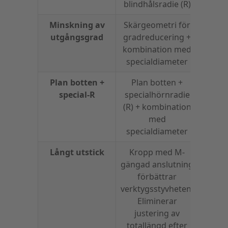
blindhålsradie (R)
Minskning av
Skärgeometri för
utgångsgrad
gradreducering +
kombination med
specialdiameter
Plan botten +
Plan botten +
special-R
specialhörnradie
(R) + kombination
med
specialdiameter
Långt utstick
Kropp med M-
Effekti
gängad anslutning
un
förbättrar
inte
verktygsstyvheten.
Eliminerar
justering av
totallängd efter