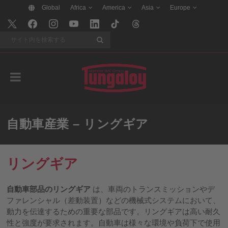
Global
Africa
America
Asia
Europe
検索
自動車産業 – リングギア
リングギア
自動車部品のリングギア
は、車両のトランスミッションやデ
ファレンシャル（差動装置）などの機械式システムにおいて、
動力を伝達するための重要な部品です。リングギアは高い耐久
性と強度が要求されます。自動車は様々な環境や負荷下で使用