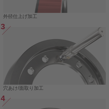
外径仕上げ加工
穴あけ/面取り加工