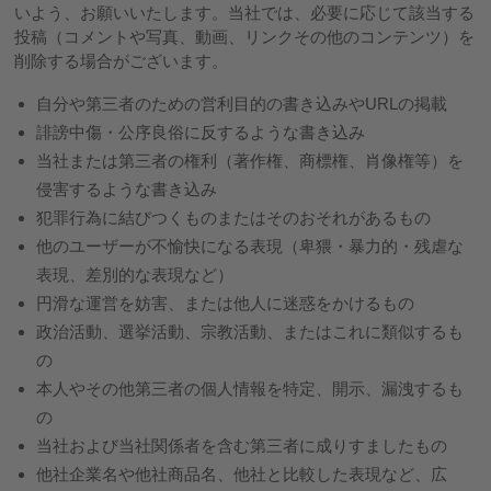
いよう、お願いいたします。当社では、必要に応じて該当する
投稿（コメントや写真、動画、リンクその他のコンテンツ）を
削除する場合がございます。
自分や第三者のための営利目的の書き込みやURLの掲載
誹謗中傷・公序良俗に反するような書き込み
当社または第三者の権利（著作権、商標権、肖像権等）を
侵害するような書き込み
犯罪行為に結びつくものまたはそのおそれがあるもの
他のユーザーが不愉快になる表現（卑猥・暴力的・残虐な
表現、差別的な表現など）
円滑な運営を妨害、または他人に迷惑をかけるもの
政治活動、選挙活動、宗教活動、またはこれに類似するも
の
本人やその他第三者の個人情報を特定、開示、漏洩するも
の
当社および当社関係者を含む第三者に成りすましたもの
他社企業名や他社商品名、他社と比較した表現など、広