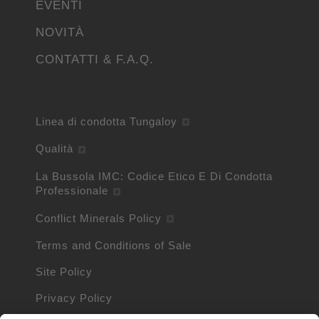
EVENTI
NOVITÀ
CONTATTI & F.A.Q.
Linea di condotta Tungaloy
Qualità
La Bussola IMC: Codice Etico E Di Condotta
Professionale
Conflict Minerals Policy
Terms and Conditions of Sale
Site Policy
Privacy Policy