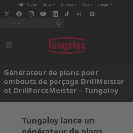
Global
Africa
America
Asia
Europe
Search
Générateur de plans pour
embouts de perçage DrillMeister
et DrillForceMeister – Tungaloy
Tungaloy lance un
générateur de plans