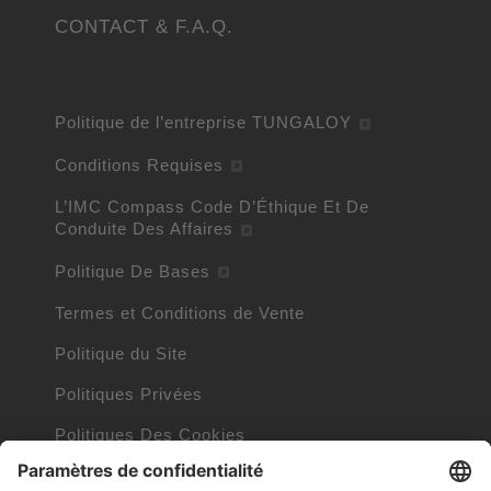
CONTACT & F.A.Q.
Politique de l’entreprise TUNGALOY
Conditions Requises
L’IMC Compass Code D’Éthique Et De
Conduite Des Affaires
Politique De Bases
Termes et Conditions de Vente
Politique du Site
Politiques Privées
Politiques Des Cookies
Informations Cookies