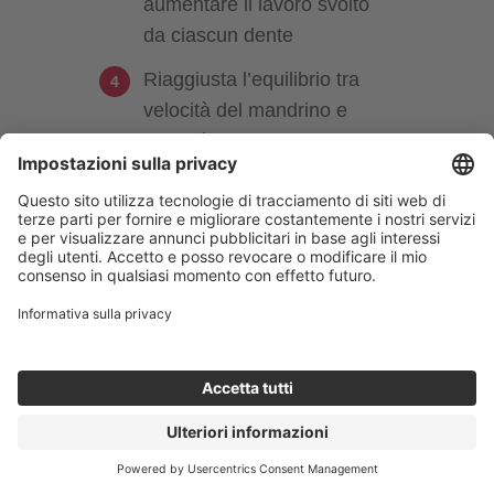
aumentare il lavoro svolto
da ciascun dente
Riaggiusta l’equilibrio tra
velocità del mandrino e
velocità di avanzamento
Passa dallo “sfregamento”
al “taglio corretto”
PUNTO CHIAVE
A seconda di come sono
impostate le condizioni di
taglio, potresti limitare tu
stesso le prestazioni
dell’utensile