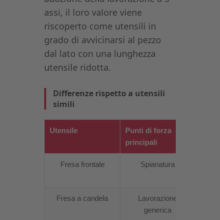
assi, il loro valore viene
riscoperto come utensili in
grado di avvicinarsi al pezzo
dal lato con una lunghezza
utensile ridotta.
Differenze rispetto a utensili
simili
Utensile
Punti di forza
Differ
principali
Fresa frontale
Spianatura
Non 
Fresa a candela
Lavorazione
Nell
generica
rende