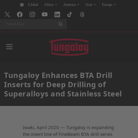
Global
Africa
America
Asia
Europe
Search
Tungaloy Enhances BTA Drill
Inserts for Deep Drilling of
Superalloys and Stainless Steel
Iwaki, April 2020 — Tungaloy is expanding
the insert line of FineBeam BTA drill series