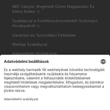
IMC Iránytű: Megfelelő Üzleti Magatartási És
Etikai Kódex
Szabályzat a Konfliktusövezetekből Származó
Ásványokról
Vásárlási és Szerződési Feltételek
Weblap Szabályzat
Adatvédelmi Nyilatkozat
Sütik kezelésének szabályzata
Süti Információk
Trademarks owned by other companies