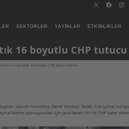
LER
SEKTÖRLER
YAYINLAR
ETKINLIKLER
rtık 16 boyutlu CHP tutuc
aForce-Cut için artık 16 boyutlu CHP tutucu mevcut
(Başkan: Satoshi Kinoshita, Genel Merkez: İwaki, Fukuşima) komp
l açma/kesme operasyonları için tasarlanan 16×16 CHP kater eklent