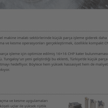
enel makine imalatı sektörlerinde küçük parça işleme giderek daha
 açma ve kesme operasyonları gerçekleştirmek, özellikle kompakt 
 parça işleme için optimize edilmiş 16×16 CHP kater bulunmaması
dü. Tungaloy’un yeni geliştirdiği bu eklenti, Türkiye’de küçük parça
zatmayı hedefliyor. Böylece hem yüksek hassasiyet hem de maliyet
kıyor.
l açma ve kesme uygulamaları
öşeli uçlar ile yüksek rijitlik