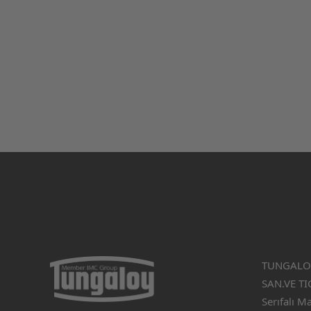
TUNGALOY
SAN.VE TIC
Serıfalı M