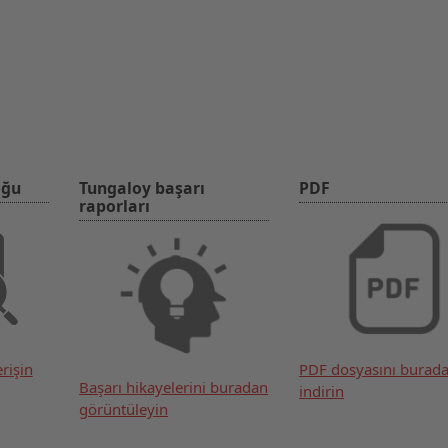
oğu
Tungaloy başarı
PDF
raporları
rişin
PDF dosyasını burad
Başarı hikayelerini buradan
indirin
görüntüleyin