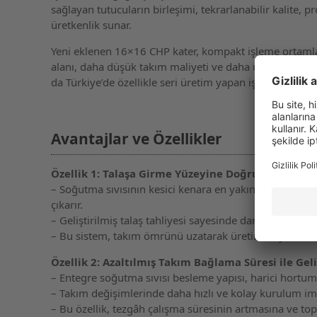
sağlayan tutucuların birleşimi, tekrarlanabilir kalite, p
üretkenlik sunar.
Yeni eklenen 16×16 CHP kater, kompakt işleme ortam
alanı, daha düşük takım maliyeti ve daha uzun kesici u
da Türkiye’de özellikle seri üretim yapan işletmeler içi
Avantajlar ve Özellikler
Özellik 1: Talaşa Girme Yüzeyine Doğrudan Soğutm
– Soğutma sıvısının kesici kenara en yakın noktadan 
çıkarır.
– Geliştirilmiş talaş tahliyesi sayesinde dar kanallarda
– Bu sistem, takım ömrünü uzatarak üretim boyunca daha
Özellik 2: Azaltılmış Takım Bağlama Süresi ile Geli
– Entegre soğutma sıvısı besleme yapısı, harici hortum 
– Takım değişimlerinde daha hızlı ve kolay kurulum im
– Bu özellik, tezgâh çalışma süresinin artmasına ve to