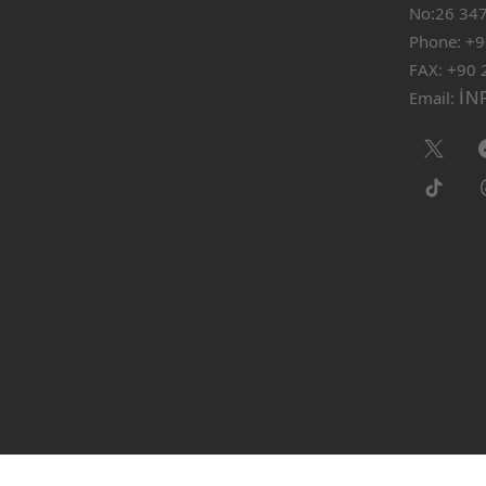
No:26 347
Phone: +9
FAX: +90 
Email:
IN