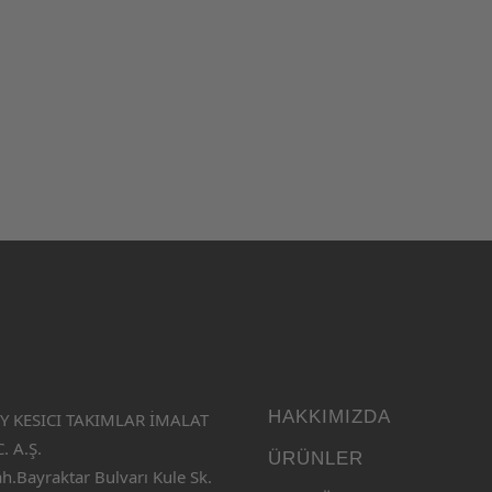
HAKKIMIZDA
 KESICI TAKIMLAR İMALAT
. A.Ş.
ÜRÜNLER
ah.Bayraktar Bulvarı Kule Sk.