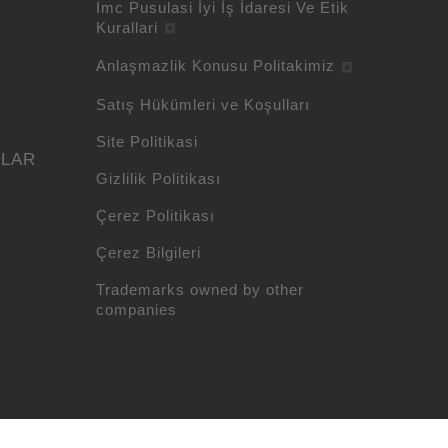
Imc Pusulasi İyi İş İdaresi Ve Etik
Kurallari
Anlaşmazlik Konusu Politakimiz
Satış Hükümleri ve Koşulları
Site Politikasi
ULAR
Gizlilik Politikası
Çerez Politikası
Çerez Bilgileri
Trademarks owned by other
companies