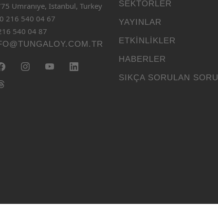
SEKTÖRLER
75 Umranıye, Istanbul, Turkey
0 216 540 04 67
YAYINLAR
216 540 04 87
ETKINLIKLER
FO@TUNGALOY.COM.TR
HABERLER
SIKÇA SORULAN SOR