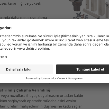
roses kararlılığı ve yüksek
larında daha geniş uygulama
ç kullanım süresi sağlar. Bu
n önemli bir avantaj oluşturur.
a Sıvısı Vererek Geliştirilmiş Kesme Performansı
iletilmesi, kesme bölgesindeki soğutma ve yağlamayı maksimum s
 oluşabilecek talaş dolaşması ve tıkanma sorunları minimize edilir.
 istikrarlı yüzey kalitesi sağlar.
ştirilmiş Çalışma Verimliliği
veya nozullara ihtiyaç duyulmasını ortadan kaldırır.
kânı sağlayarak operatör müdahalesini azaltır.
plam üretim maliyetlerinin düşmesine katkı sağlar.