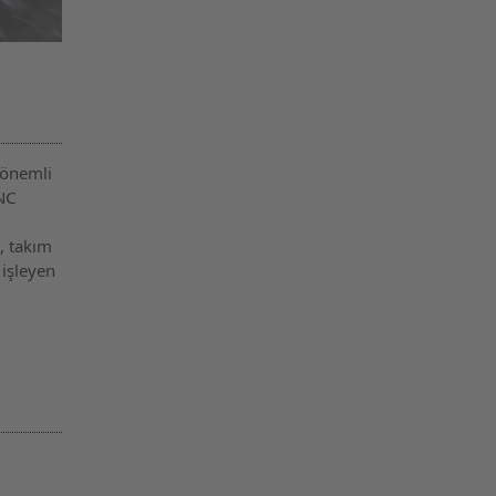
 önemli
CNC
, takım
 işleyen