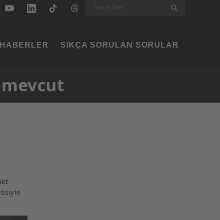
Search
HABERLER
SIKÇA SORULAN SORULAR
u mevcut
akt
isiyle