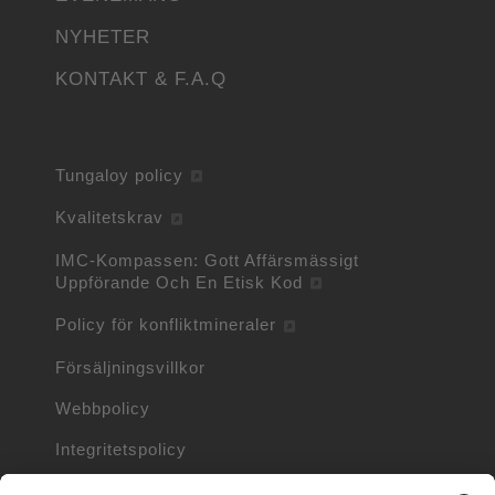
NYHETER
KONTAKT & F.A.Q
Tungaloy policy
Kvalitetskrav
IMC-Kompassen: Gott Affärsmässigt
Uppförande Och En Etisk Kod
Policy för konfliktmineraler
Försäljningsvillkor
Webbpolicy
Integritetspolicy
Cookiepolicy