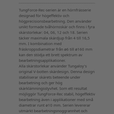
TungForce-Rec-serien är en hörnfrässerie
designad för högeffektiv och
högprecisionsbearbetning. Den använder
unikt formade tvåhörnsskär och finns i fyra
skärstorlekar: 04, 06, 12 och 18. Serien
täcker maximala skärdjup från 4 till 16,5
mm. I kombination med
fräskroppsdiametrar från ø6 till ø160 mm
kan den stödja ett brett spektrum av
bearbetningsapplikationer.
Alla skärstorlekar använder Tungaloy’s
original V-botten skärdesign. Denna design
stabiliserar skärets beteende under
bearbetning och ger hög
skärklämningsstyvhet. Som ett resultat
möjliggör TungForce-Rec stabil, högeffektiv
bearbetning även i applikationer med små
diametrar runt ø10 mm. Serien levererar
utmärkt bearbetningsnoggrannhet och