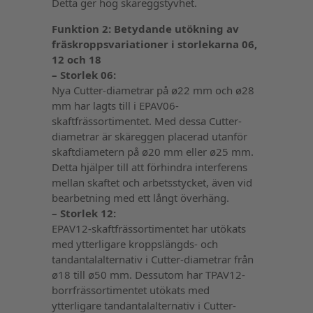
Detta ger hög skäreggstyvhet.
Funktion 2: Betydande utökning av
fräskroppsvariationer i storlekarna 06,
12 och 18
– Storlek 06:
Nya Cutter-diametrar på ø22 mm och ø28
mm har lagts till i EPAV06-
skaftfrässortimentet. Med dessa Cutter-
diametrar är skäreggen placerad utanför
skaftdiametern på ø20 mm eller ø25 mm.
Detta hjälper till att förhindra interferens
mellan skaftet och arbetsstycket, även vid
bearbetning med ett långt överhäng.
– Storlek 12:
EPAV12-skaftfrässortimentet har utökats
med ytterligare kroppslängds- och
tandantalalternativ i Cutter-diametrar från
ø18 till ø50 mm. Dessutom har TPAV12-
borrfrässortimentet utökats med
ytterligare tandantalalternativ i Cutter-