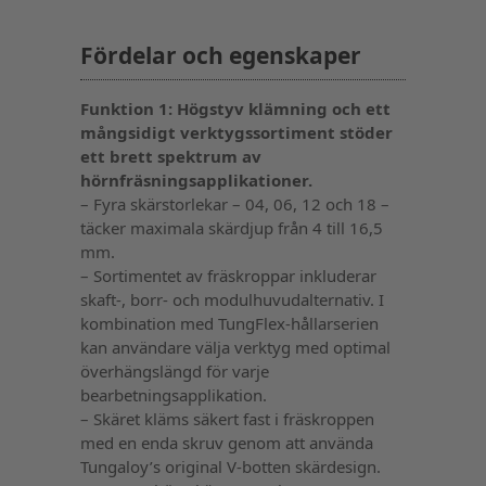
Fördelar och egenskaper
Funktion 1: Högstyv klämning och ett
mångsidigt verktygssortiment stöder
ett brett spektrum av
hörnfräsningsapplikationer.
– Fyra skärstorlekar – 04, 06, 12 och 18 –
täcker maximala skärdjup från 4 till 16,5
mm.
– Sortimentet av fräskroppar inkluderar
skaft-, borr- och modulhuvudalternativ. I
kombination med TungFlex-hållarserien
kan användare välja verktyg med optimal
överhängslängd för varje
bearbetningsapplikation.
– Skäret kläms säkert fast i fräskroppen
med en enda skruv genom att använda
Tungaloy’s original V-botten skärdesign.