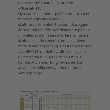
diametrar från ø40 till ø100 mm.
– Storlek 18:
Nya Cutter-diametrar på ø28 mm och ø35
mm har lagts till i EPAV18-
skaftfrässortimentet. Eftersom skäreggen
är placerad utanför skaftdiametern på ø25
mm eller ø32 mm kan interferens mellan
skaftet och arbetsstycket undvikas även
med ett långt överhäng. Dessutom har den
nya HPAV18-modulhuvudfräsen lagts till i
diametrarna ø25, ø32 och ø40 mm. I
kombination med TungFlex-serien kan
användare välja verktyg med optimal
verktygslängd.