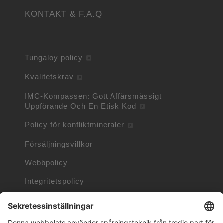
KONTAKT & F.A.Q
Tungaloy policy
Kvalitetskrav
IMC-Kompassen: Gott Affärsmässigt
Uppförande Och En Etisk Kod
Policy för konfliktmineraler
Försäljningsvillkor
Webbpolicy
Integritetspolicy
Cookiepolicy
Information om Cookies