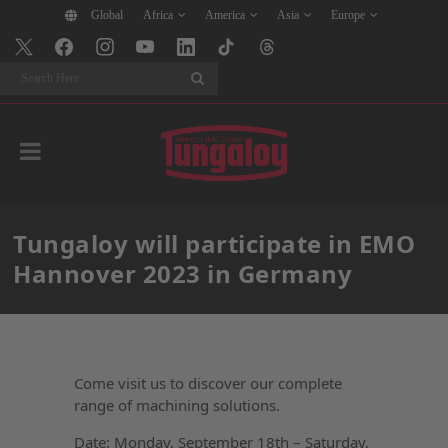
Global
Africa
America
Asia
Europe
Search
Tungaloy will participate in EMO
Hannover 2023 in Germany
Come visit us to discover our complete
range of machining solutions.
Date: Monday, September 18th – Saturday,