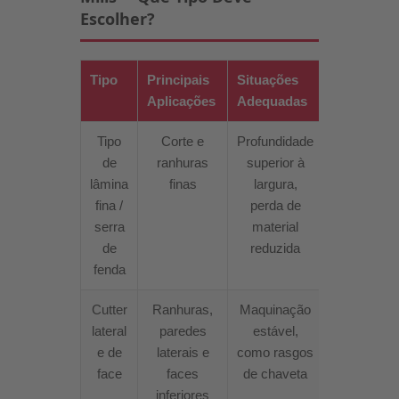
Escolher?
Tipo
Principais
Situações
Aplicações
Adequadas
Tipo
Corte e
Profundidade
de
ranhuras
superior à
lâmina
finas
largura,
fina /
perda de
serra
material
de
reduzida
fenda
Cutter
Ranhuras,
Maquinação
lateral
paredes
estável,
e de
laterais e
como rasgos
face
faces
de chaveta
inferiores