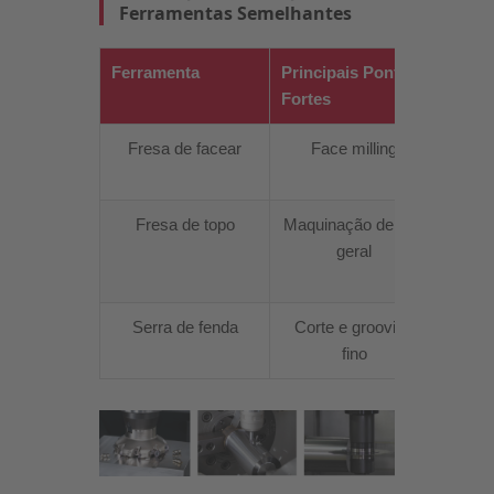
Ferramentas Semelhantes
Ferramenta
Principais Pontos
Difer
Fortes
Fresa de facear
Face milling
Nã
Fresa de topo
Maquinação de uso
Em 
geral
long
Serra de fenda
Corte e grooving
Uma
fino