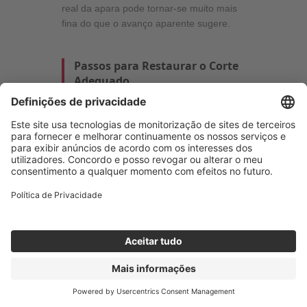
real da apara pode tornar-se muito mais
fina do que o avanço aparente sugere.
Passos para Restaurar o Corte
Adequado
Verifique se
é garantida
uma espessura de apara
suficiente
para a relação
ae/DC
Aumente o
fz
para um valor
apropriado
Se necessário,
reduza o
número de dentes
para
aumentar o trabalho
realizado por cada dente