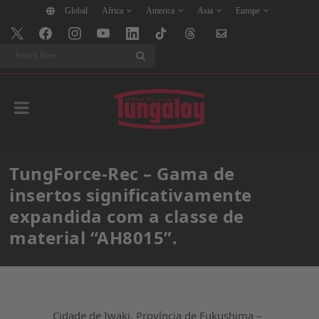
Global
Africa
America
Asia
Europe
Search
TungForce-Rec – Gama de
insertos significativamente
expandida com a classe de
material “AH8015”.
Cidade de Iwaki, Província de Fukushima –