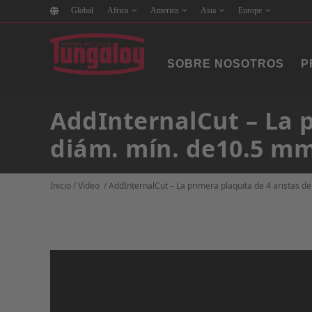
Global
Africa
America
Asia
Europe
SOBRE NOSOTROS
P
AddInternalCut – La p
diám. mín. de10.5 m
Inicio
/
Video
/
AddInternalCut – La primera plaquita de 4 aristas 