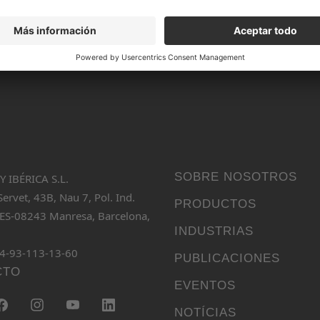
SOBRE NOSOTROS
 IBÉRICA S.L.
ervet, 43B, Nau 7, Pol. Ind.
PRODUCTOS
 ES-08243 Manresa, Barcelona,
INDUSTRIAS
4-93-113-13-60
PUBLICACIONES
CTO
EVENTOS
NOTÍCIAS