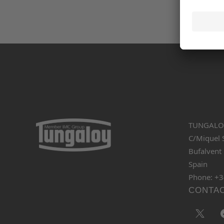
TUNGALOY
C/Miquel S
Bufalvent
Spain
Phone: +3
CONTA