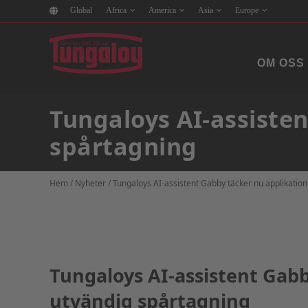
Global
Africa
America
Asia
Europe
OM OSS
Tungaloys AI-assisten
spårtagning
Hem
/
Nyheter
/
Tungaloys AI-assistent Gabby täcker nu applikation
Tungaloys AI-assistent Gabb
utvändig spårtagning