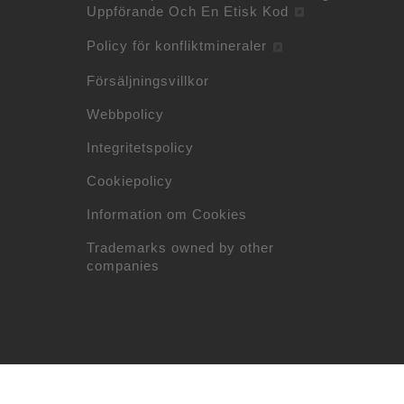
Uppförande Och En Etisk Kod
Policy för konfliktmineraler
Försäljningsvillkor
Webbpolicy
Integritetspolicy
Cookiepolicy
Information om Cookies
Trademarks owned by other
companies