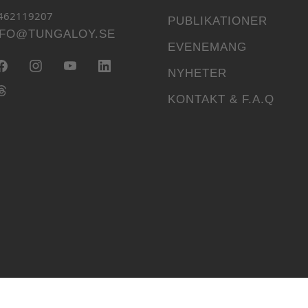
-462119207
PUBLIKATIONER
NFO@TUNGALOY.SE
EVENEMANG
NYHETER
KONTAKT & F.A.Q