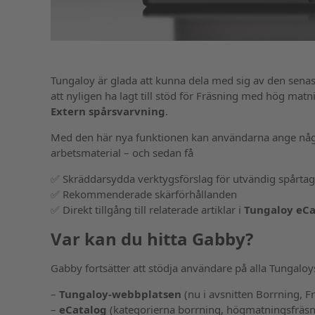
Tungaloy är glada att kunna dela med sig av den sena
att nyligen ha lagt till stöd för Fräsning med hög matn
Extern spårsvarvning
.
Med den här nya funktionen kan användarna ange någr
arbetsmaterial – och sedan få
✅ Skräddarsydda verktygsförslag för utvändig spårta
✅ Rekommenderade skärförhållanden
✅ Direkt tillgång till relaterade artiklar i
Tungaloy eCa
Var kan du hitta Gabby?
Gabby fortsätter att stödja användare på alla Tungaloys
–
Tungaloy-webbplatsen
(nu i avsnitten Borrning, F
–
eCatalog
(kategorierna borrning, högmatningsfräsn