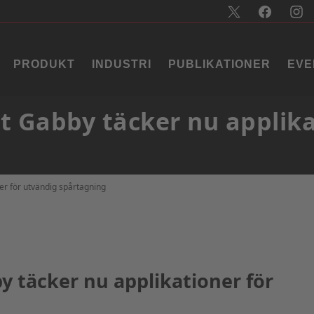
PRODUKT
INDUSTRI
PUBLIKATIONER
EVE
t Gabby täcker nu applika
er för utvändig spårtagning
y täcker nu applikationer för