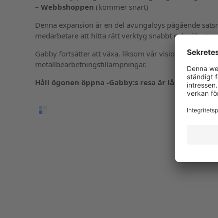
–
Webbshoppen
(kommer snart)
Denna expansion är en del avungaloys pågående satsnin
medarbetare att hitta rätt verktyg snabbt och säkert.
Gabby fortsätter att växa, liksom vår vision om att lever
metallbearbetningstillämpningar.
Håll ögonen öppna -Gabby:s resa är långt ifrån öv