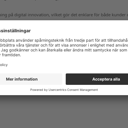
g på digital innovation, vilket gör det enklare för både kunder 
era intuitivt och intelligent stöd för alla typer av
er.