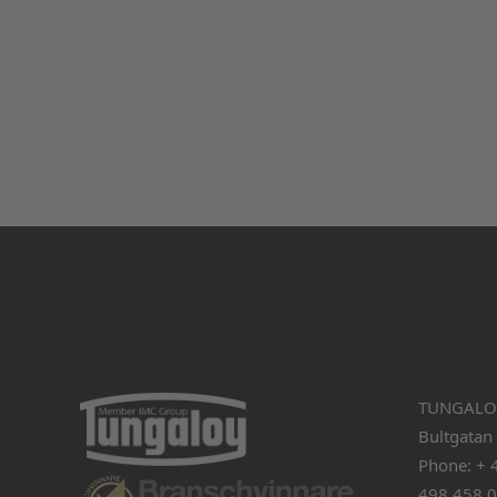
TUNGALO
Bultgatan
Phone: + 
498 458 0