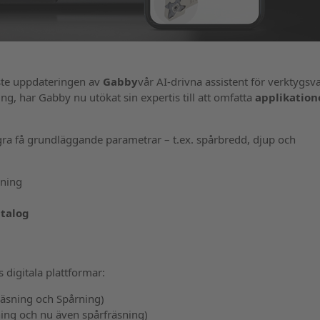
ste uppdateringen av
Gabby
vår AI-drivna assistent för verktygsva
ing, har Gabby nu utökat sin expertis till att omfatta
applikation
a få grundläggande parametrar – t.ex. spårbredd, djup och
gning
talog
 digitala plattformar:
räsning och Spårning)
ing och nu även spårfräsning)