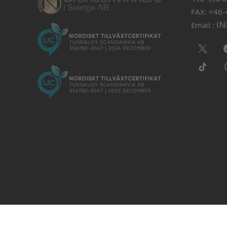
FAX: +46
Email :
I