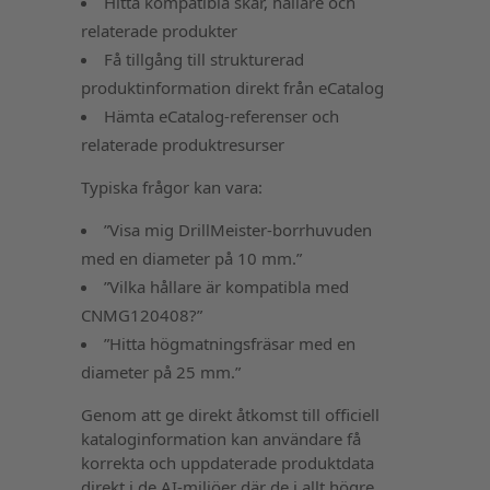
Hitta kompatibla skär, hållare och
relaterade produkter
Få tillgång till strukturerad
produktinformation direkt från eCatalog
Hämta eCatalog-referenser och
relaterade produktresurser
Typiska frågor kan vara:
”Visa mig DrillMeister-borrhuvuden
med en diameter på 10 mm.”
”Vilka hållare är kompatibla med
CNMG120408?”
”Hitta högmatningsfräsar med en
diameter på 25 mm.”
Genom att ge direkt åtkomst till officiell
kataloginformation kan användare få
korrekta och uppdaterade produktdata
direkt i de AI-miljöer där de i allt högre