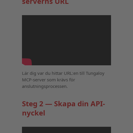
serverns URL
Lär dig var du hittar URL:en till Tungaloy
MCP-server som krävs för
anslutningsprocessen.
Steg 2 — Skapa din API-
nyckel