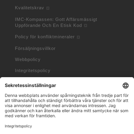
Kvalitetskrav
IMC-Kompassen: Gott Affärsmässigt
Uppförande Och En Etisk Kod
Policy för konfliktmineraler
Försäljningsvillkor
Webbpolicy
Integritetspolicy
Cookiepolicy
Information om Cookies
Trademarks owned by other companies